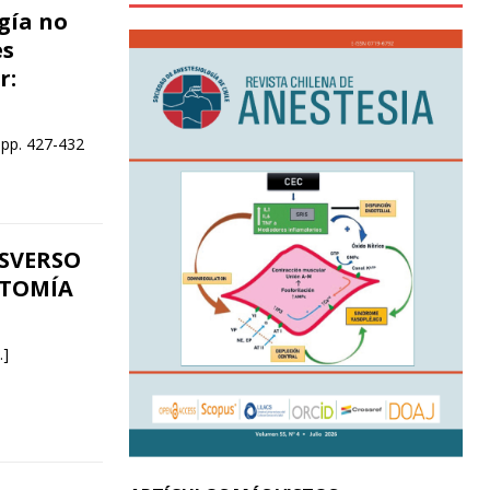
gía no
es
r:
 pp. 427-432
SVERSO
CTOMÍA
…]