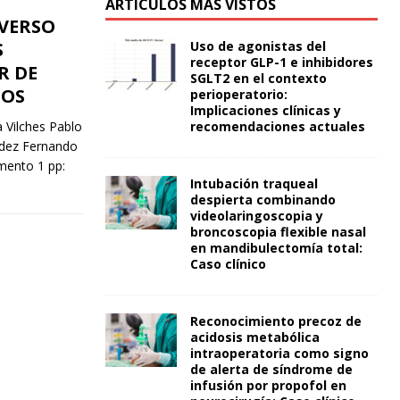
ARTÍCULOS MÁS VISTOS
VERSO
S
Uso de agonistas del
receptor GLP-1 e inhibidores
R DE
SGLT2 en el contexto
IOS
perioperatorio:
Implicaciones clínicas y
 Vilches Pablo
recomendaciones actuales
ández Fernando
mento 1 pp:
Intubación traqueal
despierta combinando
videolaringoscopia y
broncoscopia flexible nasal
en mandibulectomía total:
Caso clínico
Reconocimiento precoz de
acidosis metabólica
intraoperatoria como signo
de alerta de síndrome de
infusión por propofol en