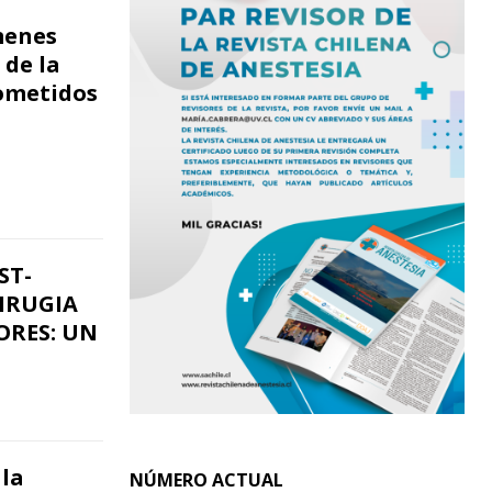
menes
 de la
sometidos
ST-
CIRUGIA
ORES: UN
 la
NÚMERO ACTUAL