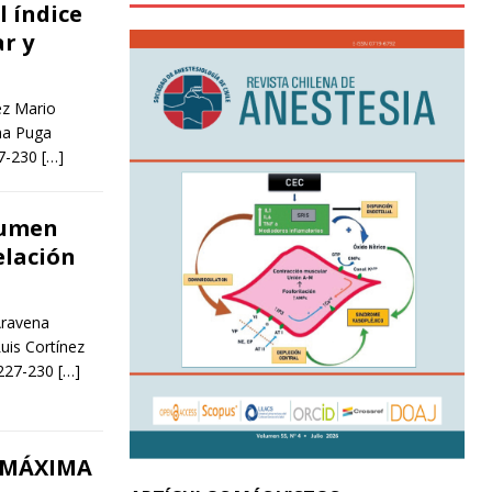
l índice
ar y
ez Mario
na Puga
27-230
[…]
lumen
elación
Aravena
uis Cortínez
 227-230
[…]
 MÁXIMA