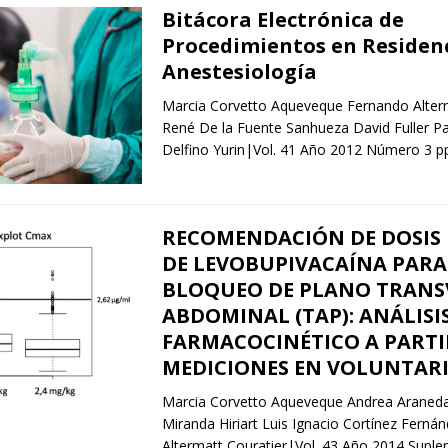
Bitácora Electrónica de
Procedimientos en Residen
Anestesiología
Marcia Corvetto Aqueveque Fernando Alterm
René De la Fuente Sanhueza David Fuller Pad
Delfino Yurin|Vol. 41 Año 2012 Número 3 p
RECOMENDACIÓN DE DOSIS
DE LEVOBUPIVACAÍNA PARA
BLOQUEO DE PLANO TRANS
ABDOMINAL (TAP): ANÁLISI
FARMACOCINÉTICO A PARTI
MEDICIONES EN VOLUNTAR
Marcia Corvetto Aqueveque Andrea Araneda
Miranda Hiriart Luis Ignacio Cortínez Fern
Altermatt Couratier|Vol. 43 Año 2014 Suple