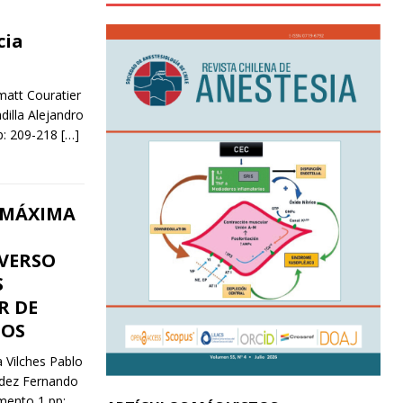
cia
att Couratier
illa Alejandro
p: 209-218
[…]
 MÁXIMA
VERSO
S
R DE
IOS
 Vilches Pablo
ández Fernando
mento 1 pp: