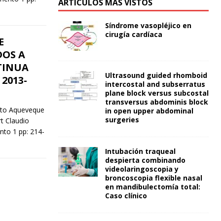
ARTÍCULOS MÁS VISTOS
Síndrome vasopléjico en
cirugía cardíaca
E
DOS A
TINUA
Ultrasound guided rhomboid
2013-
intercostal and subserratus
plane block versus subcostal
transversus abdominis block
tto Aqueveque
in open upper abdominal
surgeries
t Claudio
nto 1 pp: 214-
Intubación traqueal
despierta combinando
videolaringoscopia y
broncoscopia flexible nasal
en mandibulectomía total:
Caso clínico