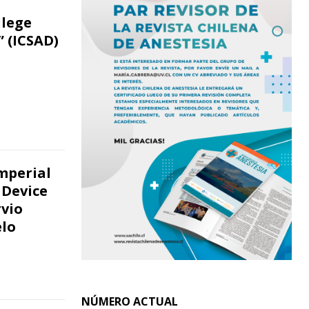
llege
 (ICSAD)
Imperial
 Device
rvio
elo
NÚMERO ACTUAL