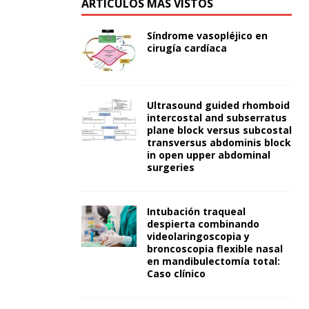
ARTÍCULOS MÁS VISTOS
Síndrome vasopléjico en
cirugía cardíaca
Ultrasound guided rhomboid
intercostal and subserratus
plane block versus subcostal
transversus abdominis block
in open upper abdominal
surgeries
Intubación traqueal
despierta combinando
videolaringoscopia y
broncoscopia flexible nasal
en mandibulectomía total:
Caso clínico