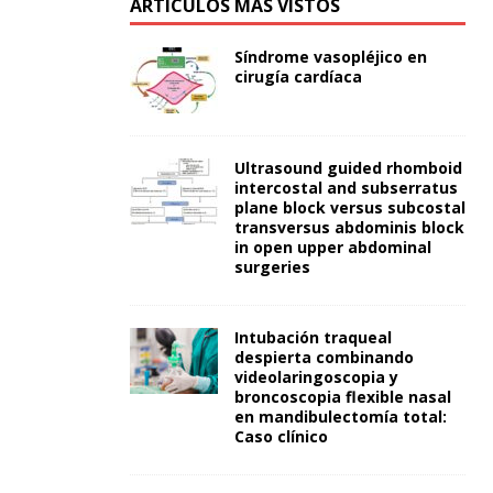
ARTÍCULOS MÁS VISTOS
Síndrome vasopléjico en
cirugía cardíaca
Ultrasound guided rhomboid
intercostal and subserratus
plane block versus subcostal
transversus abdominis block
in open upper abdominal
surgeries
Intubación traqueal
despierta combinando
videolaringoscopia y
broncoscopia flexible nasal
en mandibulectomía total:
Caso clínico