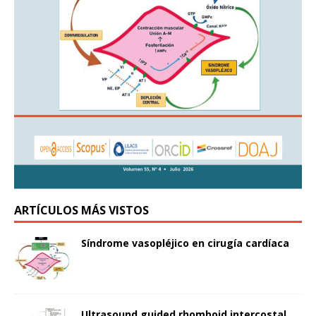
ARTÍCULOS MÁS VISTOS
Síndrome vasopléjico en cirugía cardíaca
Ultrasound guided rhomboid intercostal