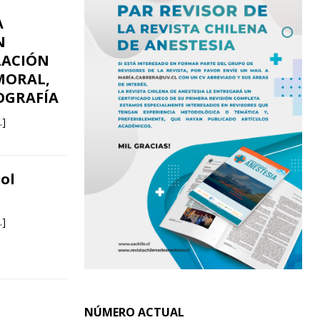
A
N
LACIÓN
MORAL,
OGRAFÍA
…]
rol
…]
NÚMERO ACTUAL