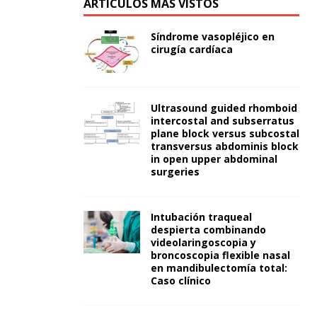
ARTÍCULOS MÁS VISTOS
Síndrome vasopléjico en
cirugía cardíaca
Ultrasound guided rhomboid
intercostal and subserratus
plane block versus subcostal
transversus abdominis block
in open upper abdominal
surgeries
Intubación traqueal
despierta combinando
videolaringoscopia y
broncoscopia flexible nasal
en mandibulectomía total:
Caso clínico