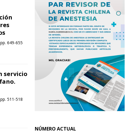
ción
ores
os
 pp. 649-655
n servicio
fano.
 pp. 511-518
NÚMERO ACTUAL