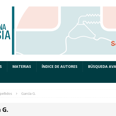
S
MATERIAS
ÍNDICE DE AUTORES
BÚSQUEDA AV
pellidos
García G.
 G.