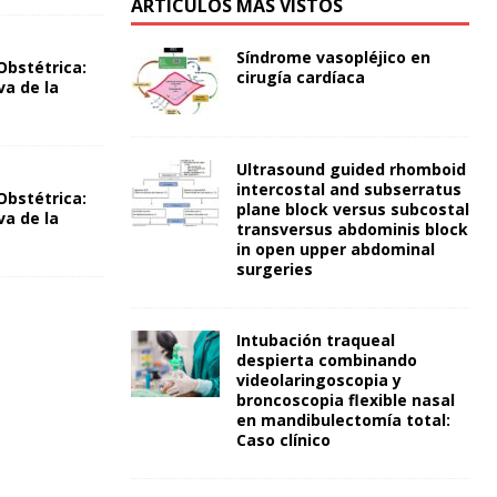
ARTÍCULOS MÁS VISTOS
Síndrome vasopléjico en
Obstétrica:
cirugía cardíaca
va de la
Ultrasound guided rhomboid
intercostal and subserratus
Obstétrica:
plane block versus subcostal
va de la
transversus abdominis block
in open upper abdominal
surgeries
Intubación traqueal
despierta combinando
videolaringoscopia y
broncoscopia flexible nasal
en mandibulectomía total:
Caso clínico