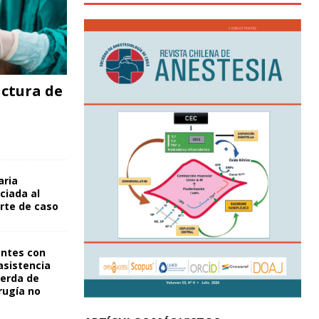
ctura de
aria
ciada al
rte de caso
entes con
asistencia
ierda de
rugía no