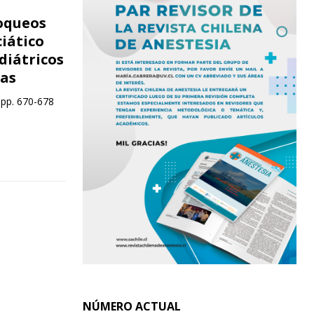
loqueos
ciático
diátricos
as
 pp. 670-678
NÚMERO ACTUAL