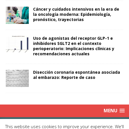
Cáncer y cuidados intensivos en la era de
la oncología moderna: Epidemiología,
pronóstico, trayectorias
Uso de agonistas del receptor GLP-1 e
inhibidores SGLT2 en el contexto
perioperatorio: Implicaciones clínicas y
recomendaciones actuales
Disección coronaria espontánea asociada
al embarazo: Reporte de caso
MENU
Copyright © 2025 | Publicación Oficial de la Sociedad de Médicos
This website uses cookies to improve your experience. We'll