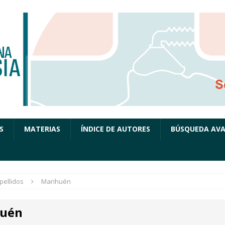
S
MATERIAS
ÍNDICE DE AUTORES
BÚSQUEDA AV
pellidos
Marihuén
huén