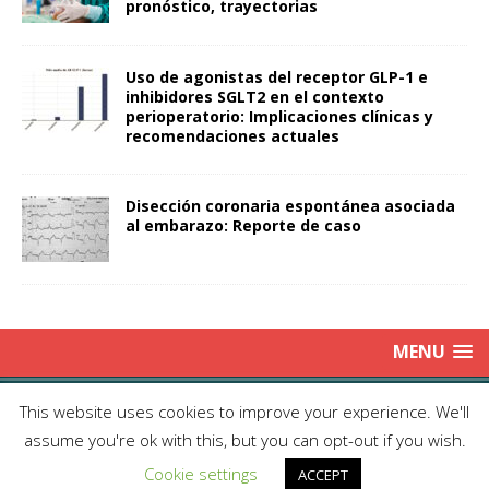
pronóstico, trayectorias
Uso de agonistas del receptor GLP-1 e
inhibidores SGLT2 en el contexto
perioperatorio: Implicaciones clínicas y
recomendaciones actuales
Disección coronaria espontánea asociada
al embarazo: Reporte de caso
MENU
Copyright © 2025 | Publicación Oficial de la Sociedad de Médicos
This website uses cookies to improve your experience. We'll
Anestesiólogos de Chile|
Enviar Email
| Producción: Editorial Iku
assume you're ok with this, but you can opt-out if you wish.
Ltda.| This work is licensed under Creative Commons Attribution 4.0
Cookie settings
International
ACCEPT