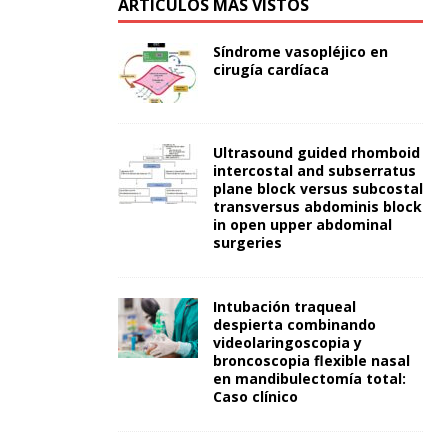
ARTÍCULOS MÁS VISTOS
Síndrome vasopléjico en
cirugía cardíaca
Ultrasound guided rhomboid
intercostal and subserratus
plane block versus subcostal
transversus abdominis block
in open upper abdominal
surgeries
Intubación traqueal
despierta combinando
videolaringoscopia y
broncoscopia flexible nasal
en mandibulectomía total:
Caso clínico