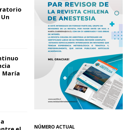
ratorio
: Un
ntinuo
ncia
a María
 a
NÚMERO ACTUAL
ntre el