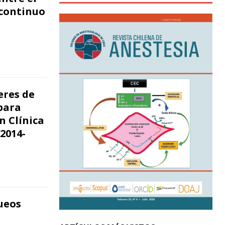
 continuo
eres de
para
n Clínica
2014-
ueos