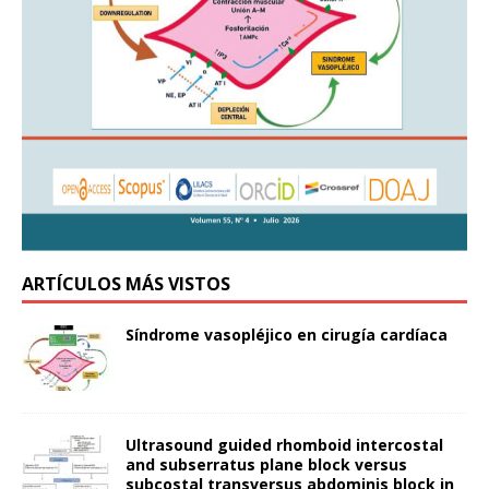
ARTÍCULOS MÁS VISTOS
Síndrome vasopléjico en cirugía cardíaca
Ultrasound guided rhomboid intercostal
and subserratus plane block versus
subcostal transversus abdominis block in