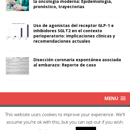
la oncología moderna: Epidemiología,
pronóstico, trayectorias
Uso de agonistas del receptor GLP-1 e
inhibidores SGLT2 en el contexto
perioperatorio: Implicaciones clínicas y
recomendaciones actuales
Disección coronaria espontánea asociada
al embarazo: Reporte de caso
MENU
Copyright © 2025 | Publicación Oficial de la Sociedad de Médicos
This website uses cookies to improve your experience. We'll
Anestesiólogos de Chile|
Enviar Email
| Producción: Editorial Iku
assume you're ok with this, but you can opt-out if you wish.
Ltda.| This work is licensed under Creative Commons Attribution 4.0