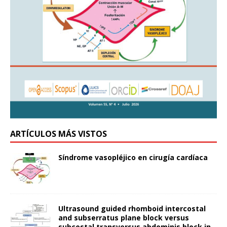
ARTÍCULOS MÁS VISTOS
Síndrome vasopléjico en cirugía cardíaca
Ultrasound guided rhomboid intercostal
and subserratus plane block versus
subcostal transversus abdominis block in