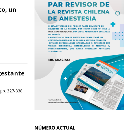
co, un
gestante
 pp. 327-338
NÚMERO ACTUAL