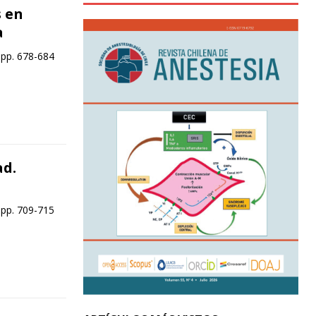
 en
a
 pp. 678-684
ad.
 pp. 709-715