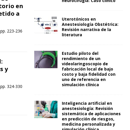
neurocirugía: Caso clínico
torio en
etido a
Uterotónicos en
Anestesiología Obstétrica:
Revisión narrativa de la
 pp. 223-236
literatura
Estudio piloto del
rendimiento de un
:
videolaringoscopio de
s y
fabricación local de bajo
costo y baja fidelidad con
uno de referencia en
simulación clínica
 pp. 324-330
Inteligencia artificial en
anestesiología: Revisión
sistemática de aplicaciones
en predicción de riesgos,
medicina personalizada y
simulación clínica