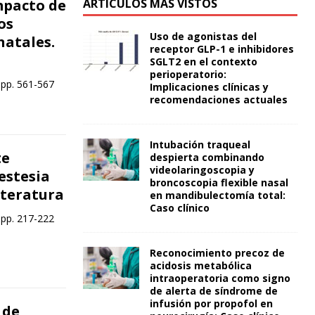
mpacto de
ARTÍCULOS MÁS VISTOS
os
Uso de agonistas del
natales.
receptor GLP-1 e inhibidores
SGLT2 en el contexto
perioperatorio:
 pp. 561-567
Implicaciones clínicas y
recomendaciones actuales
Intubación traqueal
te
despierta combinando
videolaringoscopia y
estesia
broncoscopia flexible nasal
literatura
en mandibulectomía total:
Caso clínico
 pp. 217-222
Reconocimiento precoz de
acidosis metabólica
intraoperatoria como signo
de alerta de síndrome de
infusión por propofol en
 de