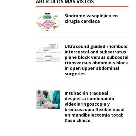
ARTÍCULOS MÁS VISTOS
Síndrome vasopléjico en
cirugía cardíaca
Ultrasound guided rhomboid
intercostal and subserratus
plane block versus subcostal
transversus abdominis block
in open upper abdominal
surgeries
Intubación traqueal
despierta combinando
videolaringoscopia y
broncoscopia flexible nasal
en mandibulectomía total:
Caso clínico