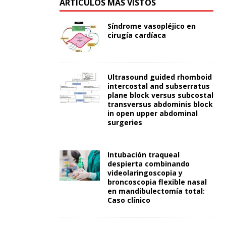
ARTÍCULOS MÁS VISTOS
Síndrome vasopléjico en
cirugía cardíaca
Ultrasound guided rhomboid
intercostal and subserratus
plane block versus subcostal
transversus abdominis block
in open upper abdominal
surgeries
Intubación traqueal
despierta combinando
videolaringoscopia y
broncoscopia flexible nasal
en mandibulectomía total:
Caso clínico