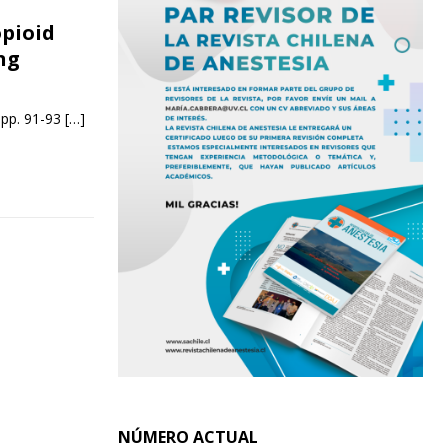
pioid
ng
 pp. 91-93
[…]
NÚMERO ACTUAL