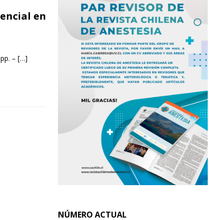
encial en
 pp. –
[…]
NÚMERO ACTUAL