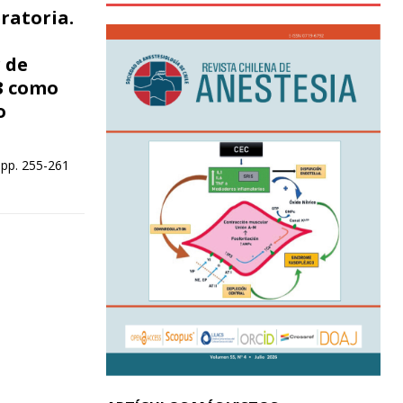
ratoria.
r de
23 como
o
 pp. 255-261