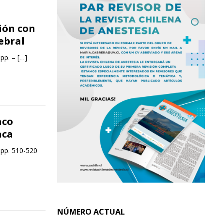
ión con
ebral
 pp. –
[…]
aco
aca
 pp. 510-520
NÚMERO ACTUAL