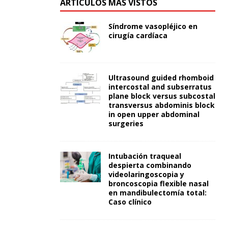
ARTÍCULOS MÁS VISTOS
Síndrome vasopléjico en
cirugía cardíaca
Ultrasound guided rhomboid
intercostal and subserratus
plane block versus subcostal
transversus abdominis block
in open upper abdominal
surgeries
Intubación traqueal
despierta combinando
videolaringoscopia y
broncoscopia flexible nasal
en mandibulectomía total:
Caso clínico