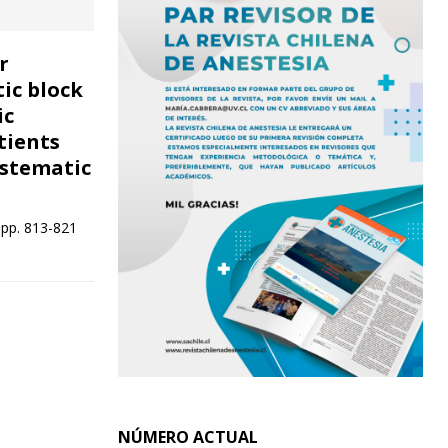
r
ic block
ic
tients
ystematic
 pp. 813-821
NÚMERO ACTUAL