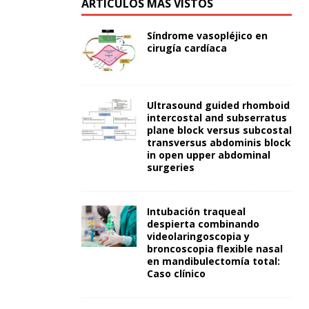
ARTÍCULOS MÁS VISTOS
Síndrome vasopléjico en
cirugía cardíaca
Ultrasound guided rhomboid
intercostal and subserratus
plane block versus subcostal
transversus abdominis block
in open upper abdominal
surgeries
Intubación traqueal
despierta combinando
videolaringoscopia y
broncoscopia flexible nasal
en mandibulectomía total:
Caso clínico