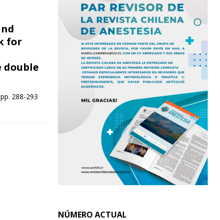
und
k for
e double
 pp. 288-293
NÚMERO ACTUAL