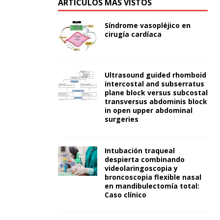
ARTÍCULOS MÁS VISTOS
Síndrome vasopléjico en
cirugía cardíaca
Ultrasound guided rhomboid
intercostal and subserratus
plane block versus subcostal
transversus abdominis block
in open upper abdominal
surgeries
Intubación traqueal
despierta combinando
videolaringoscopia y
broncoscopia flexible nasal
en mandibulectomía total:
Caso clínico