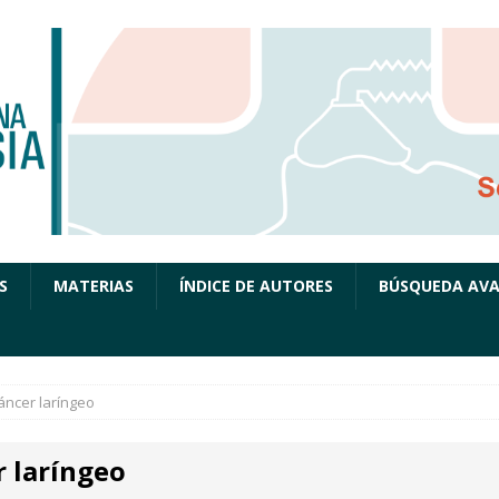
S
MATERIAS
ÍNDICE DE AUTORES
BÚSQUEDA AV
áncer laríngeo
r laríngeo