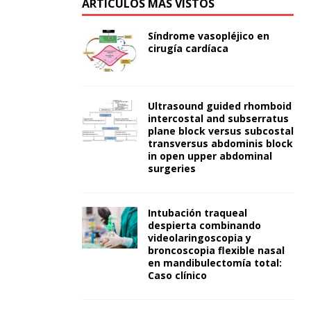
ARTÍCULOS MÁS VISTOS
Síndrome vasopléjico en
cirugía cardíaca
Ultrasound guided rhomboid
intercostal and subserratus
plane block versus subcostal
transversus abdominis block
in open upper abdominal
surgeries
Intubación traqueal
despierta combinando
videolaringoscopia y
broncoscopia flexible nasal
en mandibulectomía total:
Caso clínico