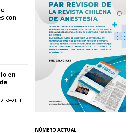
jo
es con
io en
 de
 331-343
[…]
NÚMERO ACTUAL