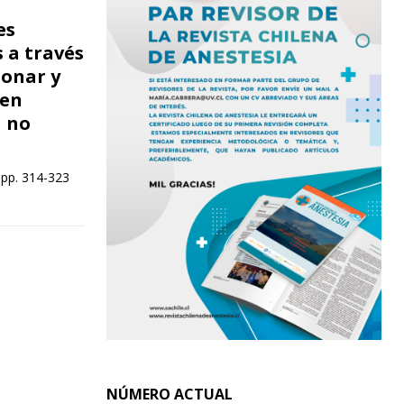
es
 a través
monar y
 en
a no
 pp. 314-323
NÚMERO ACTUAL