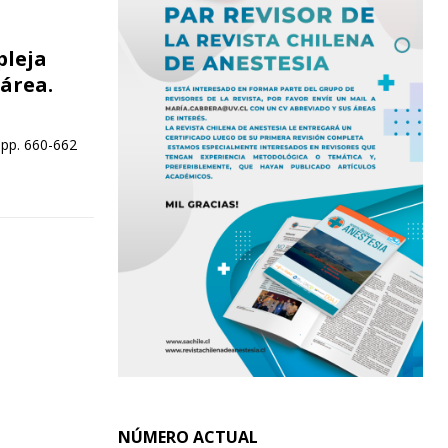
pleja
área.
 pp. 660-662
NÚMERO ACTUAL