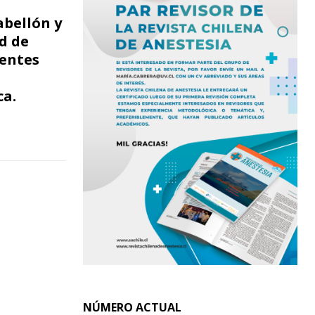
bellón y
d de
ientes
ca.
NÚMERO ACTUAL