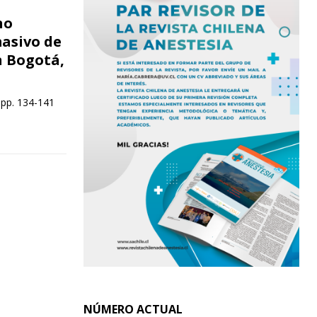
no
asivo de
n Bogotá,
 pp. 134-141
NÚMERO ACTUAL