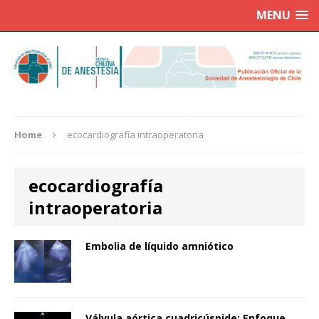
MENU
Home
ecocardiografía intraoperatoria
ecocardiografía
intraoperatoria
Embolia de líquido amniótico
Válvula aórtica cuadricúspide: Enfoque