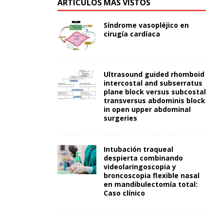
ARTÍCULOS MÁS VISTOS
Síndrome vasopléjico en
cirugía cardíaca
Ultrasound guided rhomboid
intercostal and subserratus
plane block versus subcostal
transversus abdominis block
in open upper abdominal
surgeries
Intubación traqueal
despierta combinando
videolaringoscopia y
broncoscopia flexible nasal
en mandibulectomía total:
Caso clínico