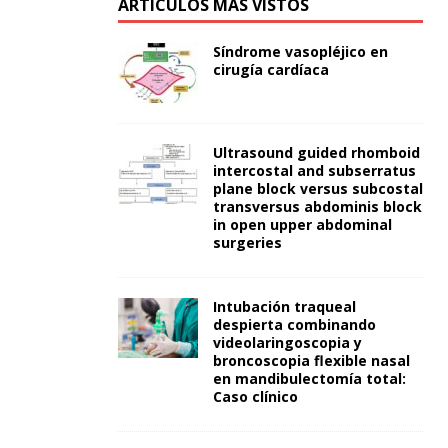
ARTÍCULOS MÁS VISTOS
Síndrome vasopléjico en
cirugía cardíaca
Ultrasound guided rhomboid
intercostal and subserratus
plane block versus subcostal
transversus abdominis block
in open upper abdominal
surgeries
Intubación traqueal
despierta combinando
videolaringoscopia y
broncoscopia flexible nasal
en mandibulectomía total:
Caso clínico