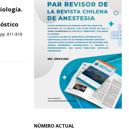
iología.
r
nóstico
 pp. 811-818
NÚMERO ACTUAL