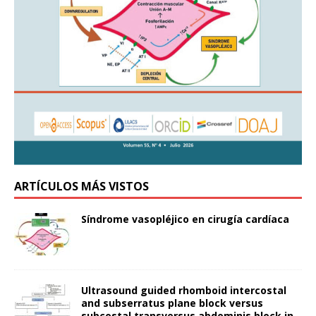
ARTÍCULOS MÁS VISTOS
Síndrome vasopléjico en cirugía cardíaca
Ultrasound guided rhomboid intercostal
and subserratus plane block versus
subcostal transversus abdominis block in