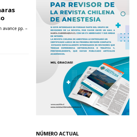
maras
so
n avance pp. –
NÚMERO ACTUAL