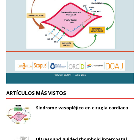
ARTÍCULOS MÁS VISTOS
Síndrome vasopléjico en cirugía cardíaca
Ultrasound guided rhomboid intercostal