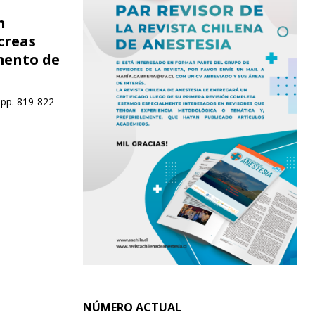
n
creas
mento de
 pp. 819-822
NÚMERO ACTUAL