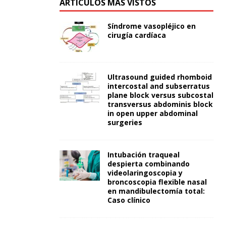
ARTÍCULOS MÁS VISTOS
Síndrome vasopléjico en
cirugía cardíaca
Ultrasound guided rhomboid
intercostal and subserratus
plane block versus subcostal
transversus abdominis block
in open upper abdominal
surgeries
Intubación traqueal
despierta combinando
videolaringoscopia y
broncoscopia flexible nasal
en mandibulectomía total:
Caso clínico