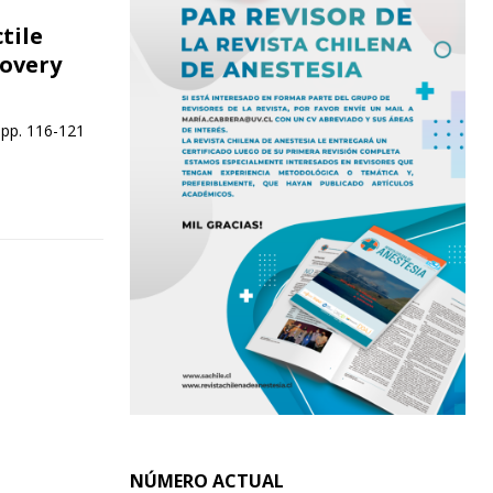
tile
covery
 pp. 116-121
NÚMERO ACTUAL