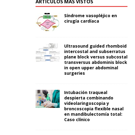
ARTÍCULOS MÁS VISTOS
Síndrome vasopléjico en
cirugía cardíaca
Ultrasound guided rhomboid
intercostal and subserratus
plane block versus subcostal
transversus abdominis block
in open upper abdominal
surgeries
Intubación traqueal
despierta combinando
videolaringoscopia y
broncoscopia flexible nasal
en mandibulectomía total:
Caso clínico