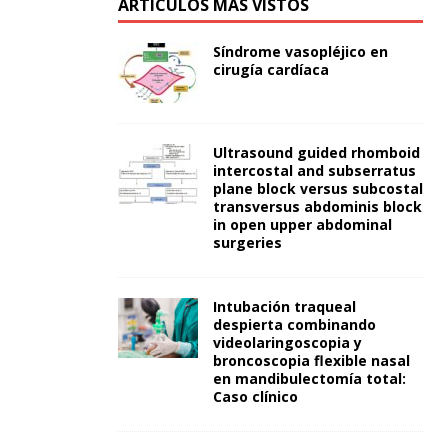
ARTÍCULOS MÁS VISTOS
Síndrome vasopléjico en
cirugía cardíaca
Ultrasound guided rhomboid
intercostal and subserratus
plane block versus subcostal
transversus abdominis block
in open upper abdominal
surgeries
Intubación traqueal
despierta combinando
videolaringoscopia y
broncoscopia flexible nasal
en mandibulectomía total:
Caso clínico