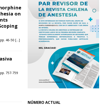
 morphine
thesia on
ents
Scoping
 pp. 46-50
[…]
asiva
 pp. 757-759
NÚMERO ACTUAL