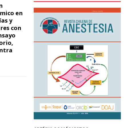
n
mico en
ías y
res con
nsayo
orio,
ontra