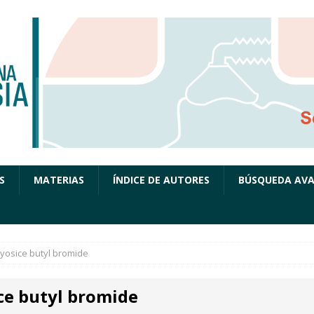
S
MATERIAS
ÍNDICE DE AUTORES
BÚSQUEDA AV
yosice butyl bromide
ce butyl bromide