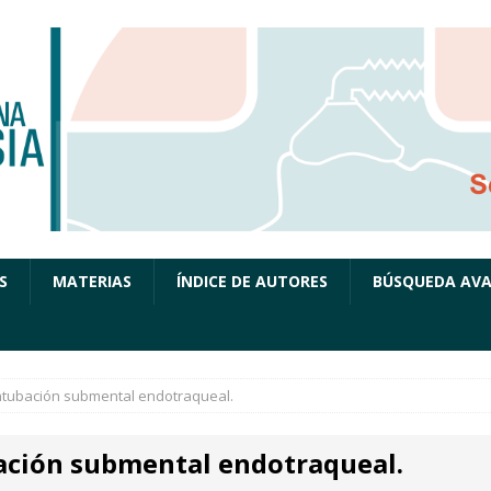
S
MATERIAS
ÍNDICE DE AUTORES
BÚSQUEDA AV
ntubación submental endotraqueal.
ación submental endotraqueal.