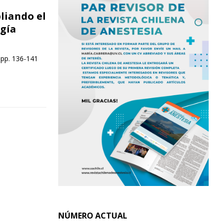
liando el
ugía
 pp. 136-141
NÚMERO ACTUAL