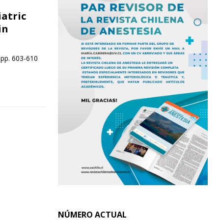
atric
in
 pp. 603-610
NÚMERO ACTUAL