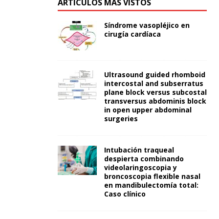
ARTÍCULOS MÁS VISTOS
Síndrome vasopléjico en
cirugía cardíaca
Ultrasound guided rhomboid
intercostal and subserratus
plane block versus subcostal
transversus abdominis block
in open upper abdominal
surgeries
Intubación traqueal
despierta combinando
videolaringoscopia y
broncoscopia flexible nasal
en mandibulectomía total:
Caso clínico