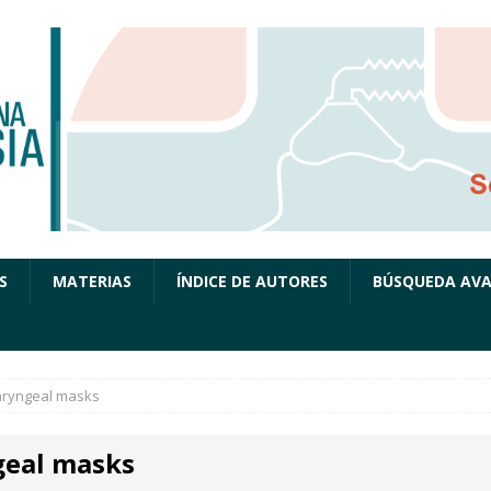
S
MATERIAS
ÍNDICE DE AUTORES
BÚSQUEDA AV
aryngeal masks
geal masks