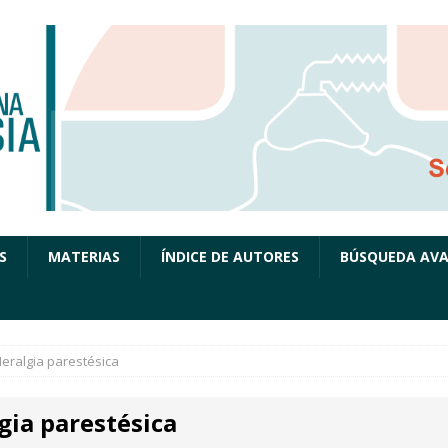
S
MATERIAS
ÍNDICE DE AUTORES
BÚSQUEDA AV
eralgia parestésica
gia parestésica