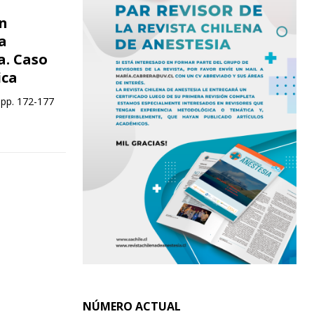
ón
a
a. Caso
ica
 pp. 172-177
NÚMERO ACTUAL